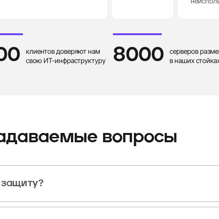
неисполь
00
8000
клиентов доверяют нам
серверов разм
свою ИТ-инфраструктуру
в наших стойка
задаваемые вопросы
 защиту?
скольких часов до 1 рабочего дня. Срок зависит от выбранной схемы и сл