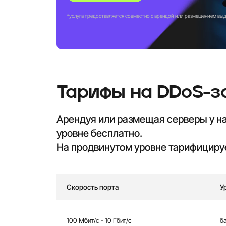
услуга предоставляется совместно c арендой или размещением вы
Тарифы на DDoS-з
Арендуя или размещая серверы у н
уровне бесплатно.
На продвинутом уровне тарифициру
Скорость порта
У
100 Мбит/с - 10 Гбит/с
б