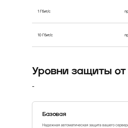
1 Гбит/с
п
10 Гбит/с
п
Уровни защиты от
-
Базовая
Надежная автоматическая защита вашего сервера