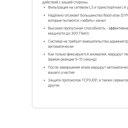
действий с вашей стороны.
Фильтрация на сетевом L3 и транспортном L4 
Надёжно отсекает большинство flood-атак (SYN,
которые пытаются «забить» канал
Высокая пропускная способность - эффективна
мощности до 300 Гбит/с
Система не требует вмешательства администр
автоматически
Как только фиксируется аномалия, маршрут п
(время реакции 5–15 секунд)
После завершения атаки маршрут автоматичес
вашего участия
Защита протоколов TCP/UDP, а также сервисов 
других