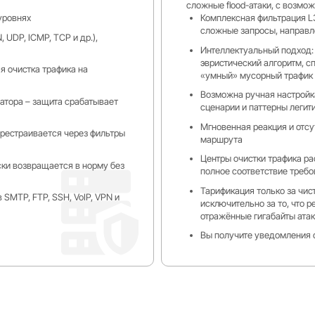
сложные flood-атаки, с возмо
уровнях
Комплексная фильтрация L3
сложные запросы, направл
 UDP, ICMP, TCP и др.),
Интеллектуальный подход:
эвристический алгоритм, с
я очистка трафика на
«умный» мусорный трафик
Возможна ручная настройк
атора – защита срабатывает
сценарии и паттерны легит
Мгновенная реакция и отсу
ерестраивается через фильтры
маршрута
Центры очистки трафика р
ки возвращается в норму без
полное соответствие требо
Тарификация только за чис
SMTP, FTP, SSH, VoIP, VPN и
исключительно за то, что р
отражённые гигабайты атак
Вы получите уведомления о