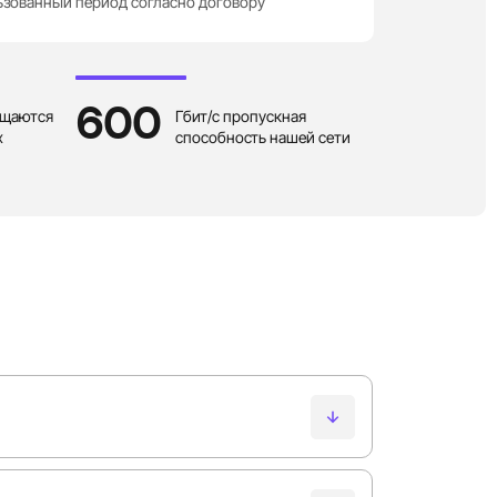
зованный период согласно договору
600
ещаются
Гбит/с пропускная
х
способность нашей сети
ожности вашей инфраструктуры.