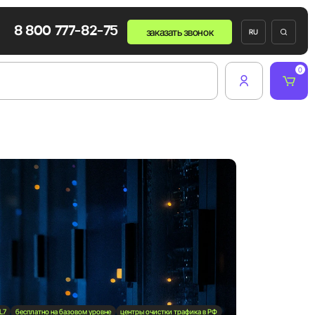
8 800 777-82-75
заказать звонок
RU
0
и
ров
L7
бесплатно на базовом уровне
центры очистки трафика в РФ