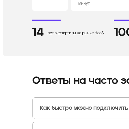
минут
14
10
лет экспертизы на рынке HaaS
Ответы на часто 
Как быстро можно подключить
В большинстве случаев подключение занимает от не