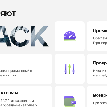
ряют
Преми
Обеспечи
Гарантир
Прозр
ания, прописанный в
Никаких 
за простои
и апгрей
на связи
Возвр
24/7 без праздников и
При отка
а обращение не более 5