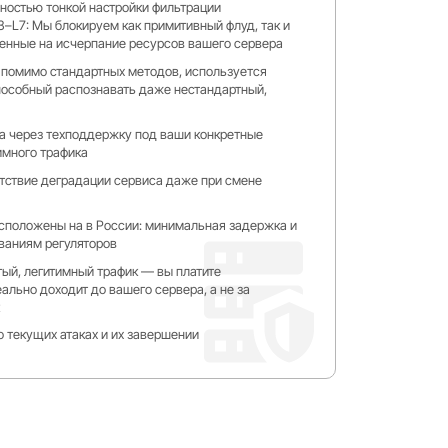
жностью тонкой настройки фильтрации
–L7: Мы блокируем как примитивный флуд, так и
енные на исчерпание ресурсов вашего сервера
 помимо стандартных методов, используется
пособный распознавать даже нестандартный,
а через техподдержку под ваши конкретные
имного трафика
тствие деградации сервиса даже при смене
асположены на в России: минимальная задержка и
ваниям регуляторов
тый, легитимный трафик — вы платите
еально доходит до вашего сервера, а не за
 текущих атаках и их завершении