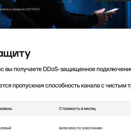
деленных серверов в NETRACK
ащиту
ас вы получаете DDoS-защищенное подключение
ется пропускная способность канала с чистым 
ровень
Стоимость в месяц
азовый
включено по-умолчанию