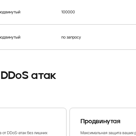
родвинутый
100000
родвинутый
по запросу
 DDoS атак
Продвинутая
 от DDoS-атак без лишних
Максимальная защита ваших р