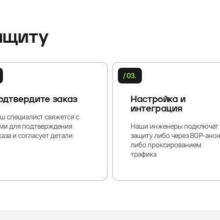
ащиту
/ 03.
одтвердите заказ
Настройка и
интеграция
ш специалист свяжется с
ми для подтверждения
Наши инженеры подключат
каза и согласует детали
защиту либо через BGP-ано
либо проксированием
трафика