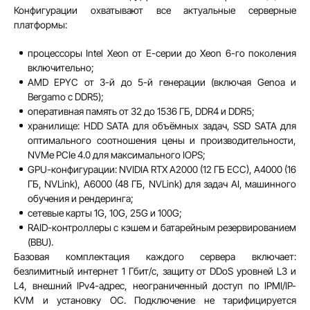
Конфигурации охватывают все актуальные серверные
платформы:
процессоры Intel Xeon от E-серии до Xeon 6-го поколения
включительно;
AMD EPYC от 3-й до 5-й генерации (включая Genoa и
Bergamo с DDR5);
оперативная память от 32 до 1536 ГБ, DDR4 и DDR5;
хранилище: HDD SATA для объёмных задач, SSD SATA для
оптимального соотношения цены и производительности,
NVMe PCIe 4.0 для максимального IOPS;
GPU-конфигурации: NVIDIA RTX A2000 (12 ГБ ECC), A4000 (16
ГБ, NVLink), A6000 (48 ГБ, NVLink) для задач AI, машинного
обучения и рендеринга;
сетевые карты 1G, 10G, 25G и 100G;
RAID-контроллеры с кэшем и батарейным резервированием
(BBU).
Базовая комплектация каждого сервера включает:
безлимитный интернет 1 Гбит/с, защиту от DDoS уровней L3 и
L4, внешний IPv4-адрес, неограниченный доступ по IPMI/IP-
KVM и установку ОС. Подключение не тарифицируется