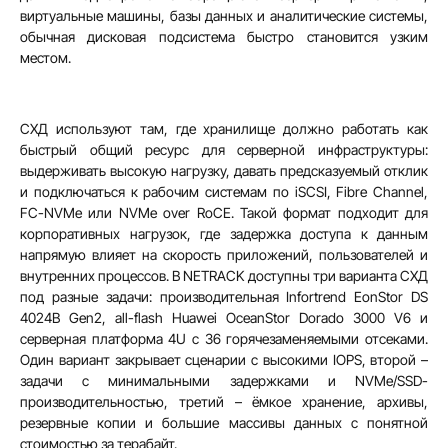
виртуальные машины, базы данных и аналитические системы,
обычная дисковая подсистема быстро становится узким
местом.
СХД используют там, где хранилище должно работать как
быстрый общий ресурс для серверной инфраструктуры:
выдерживать высокую нагрузку, давать предсказуемый отклик
и подключаться к рабочим системам по iSCSI, Fibre Channel,
FC-NVMe или NVMe over RoCE. Такой формат подходит для
корпоративных нагрузок, где задержка доступа к данным
напрямую влияет на скорость приложений, пользователей и
внутренних процессов. В NETRACK доступны три варианта СХД
под разные задачи: производительная Infortrend EonStor DS
4024B Gen2, all-flash Huawei OceanStor Dorado 3000 V6 и
серверная платформа 4U с 36 горячезаменяемыми отсеками.
Один вариант закрывает сценарии с высокими IOPS, второй –
задачи с минимальными задержками и NVMe/SSD-
производительностью, третий – ёмкое хранение, архивы,
резервные копии и большие массивы данных с понятной
стоимостью за терабайт.