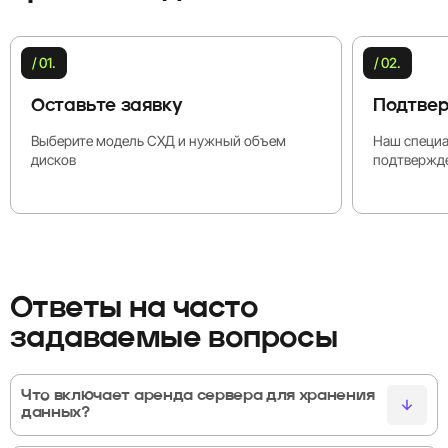
/ 01.
/ 02.
Оставьте заявку
Подтвер
Выберите модель СХД и нужный объем
Наш специа
дисков
подтвержде
Ответы на часто
задаваемые вопросы
Что включает аренда сервера для хранения
данных?
Аренда СХД от NETRACK предоставляет выделенные серверы с