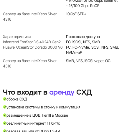
- 1/10/25/40/100 Gbps Ethernet
- 25/100 Gbps RoCE
10GbE SFP+
Протоколы доступа
FC, iSCSI, NFS, SMB
FC, FC-NVMe, iSCSI, NFS, SMB,
NVMe-oF
SMB, NFS, iSCSI через ОС
Что входит в
аренду
СХД
сборка СХД
установка системы в стойку и коммутация
размещение в ЦОД Tier III в Москве
безлимитный интернет 1 Гбит/с
базовая защита от DDoS L3-L4