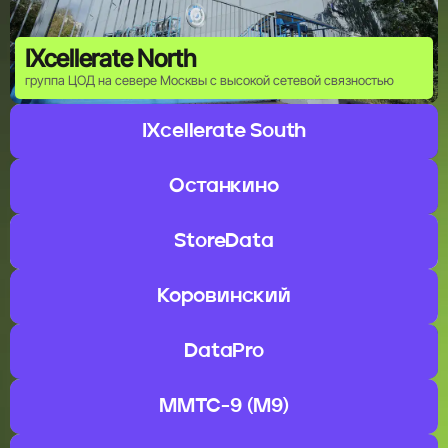
IXcellerate North
группа ЦОД на севере Москвы с высокой сетевой связностью
IXcellerate South
IXcellerate South
группа ЦОД на юге Москвы с проектной мощностью 300+ МВт
Останкино
Останкино
исторический телеком-узел у Останкинской телебашни
StoreData
StoreData
коммерческий ЦОД Tier III со 100% uptime
Коровинский
Коровинский
ключевая облачная площадка Ростелекома
DataPro
крупнейший дата-центр в России с полной сертификацией Tier III от
DataPro
Uptime Institute
ММТС-9 (М9)
крупнейшая точка межоператорского обмена интернет-трафиком в
ММТС-9 (М9)
России
Linx