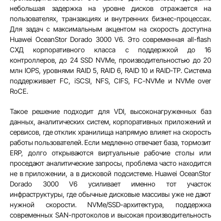
небольшая задержка на уровне дисков отражается на
пользователях, транзакциях и внутренних бизнес-процессах.
Для задач с максимальным акцентом на скорость доступна
Huawei OceanStor Dorado 3000 V6. Это современная all-flash
СХД корпоративного класса с поддержкой до 16
контроллеров, до 24 SSD NVMe, производительностью до 20
млн IOPS, уровнями RAID 5, RAID 6, RAID 10 и RAID-TP. Система
поддерживает FC, iSCSI, NFS, CIFS, FC-NVMe и NVMe over
RoCE.
Такое решение подходит для VDI, высоконагруженных баз
данных, аналитических систем, корпоративных приложений и
сервисов, где отклик хранилища напрямую влияет на скорость
работы пользователей. Если медленно отвечает база, тормозит
ERP, долго открываются виртуальные рабочие столы или
проседают аналитические запросы, проблема часто находится
не в приложении, а в дисковой подсистеме. Huawei OceanStor
Dorado 3000 V6 усиливает именно тот участок
инфраструктуры, где обычные дисковые массивы уже не дают
нужной скорости. NVMe/SSD-архитектура, поддержка
современных SAN-протоколов и высокая производительность