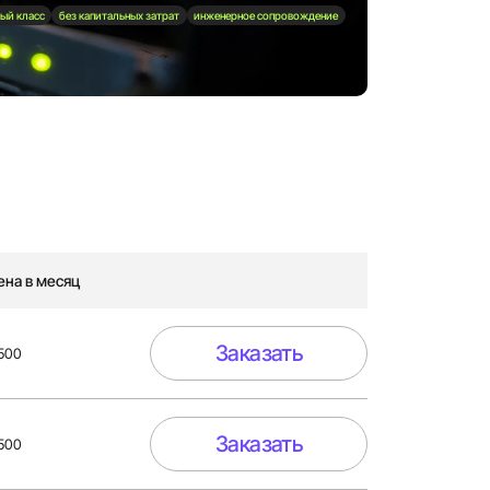
ый класс
без капитальных затрат
инженерное сопровождение
ена в месяц
Заказать
 500
Заказать
 500