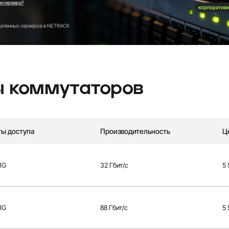
е сервера?
корпоративн
деленных серверов в NETRACK
ы коммутаторов
ы доступа
Производительность
Ц
1G
32 Гбит/с
5
1G
88 Гбит/с
5