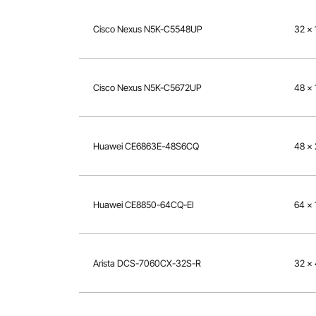
Cisco Nexus N5K-C5548UP
32 ×
Cisco Nexus N5K-C5672UP
48 ×
Huawei CE6863E-48S6CQ
48 ×
Huawei CE8850-64CQ-EI
64 ×
Arista DCS-7060CX-32S-R
32 ×