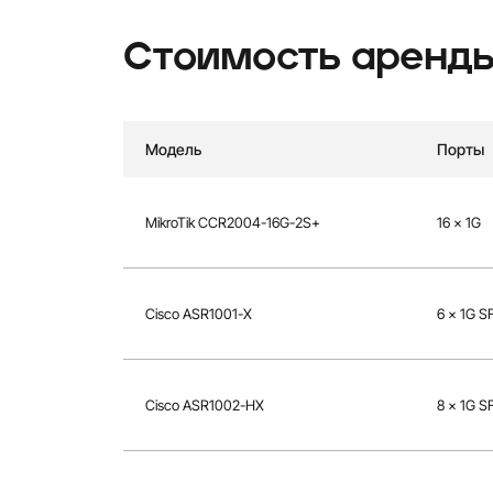
Стоимость аренд
Модель
Порты
MikroTik CCR2004-16G-2S+
16 × 1G
Cisco ASR1001-X
6 × 1G S
Cisco ASR1002-HX
8 × 1G S