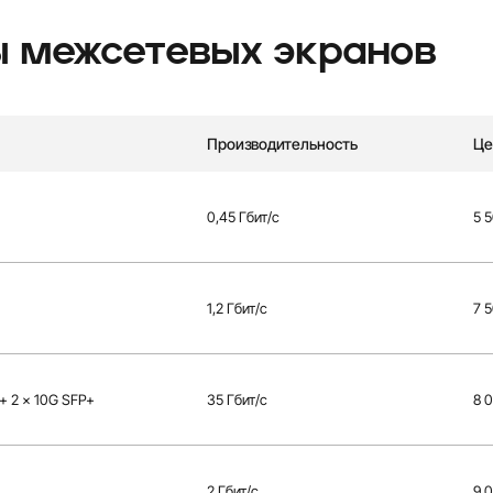
 межсетевых экранов
Производительность
Це
0,45 Гбит/с
5 
1,2 Гбит/с
7 
 + 2 × 10G SFP+
35 Гбит/с
8 
2 Гбит/с
9 