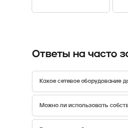
Ответы на часто 
Какое сетевое оборудование д
Мы предоставляем в аренду управляемые коммутат
L2-коммутаторов до высокопроизводительных L3-реш
Можно ли использовать собст
Да, оборудование предоставляется с возможностью
экрана. При необходимости наши инженеры могут п