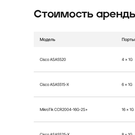
Стоимость аренды
Модель
Порты
Cisco ASA5520
4 × 1G
Cisco ASA5515-X
6 × 1G
MikroTik CCR2004-16G-2S+
16 × 1G
Cisco ASA5525-X
8 × 1G