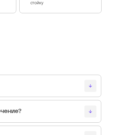
стойку
оступны модели различных уровней - от базовых
й безопасности.
ечение?
политики маршрутизации и правила межсетевого
заданию.