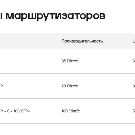
ы маршрутизаторов
Производительность
Ц
35 Гбит/с
8
FP
20 Гбит/с
3
FP + 8 × 10G SFP+
100 Гбит/с
5