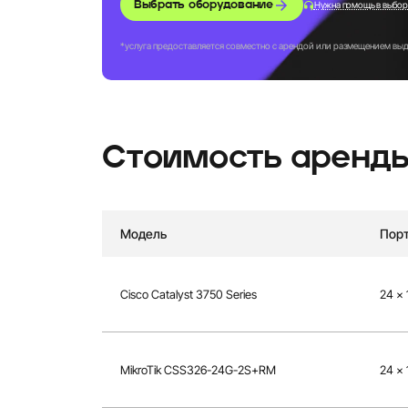
Выбрать оборудование
Нужна помощь в выбор
услуга предоставляется совместно c арендой или размещением вы
Стоимость аренд
Модель
Порт
Cisco Catalyst 3750 Series
24 x 
MikroTik CSS326-24G-2S+RM
24 × 