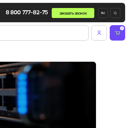
8 800 777-82-75
заказать звонок
RU
0
и
ров