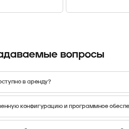
задаваемые вопросы
оступно в аренду?
оры, маршрутизаторы и межсетевые экраны от ведущих производителей. Д
ений и корпоративных firewall с поддержкой VPN, IDS/IPS и других функци
венную конфигурацию и программное обесп
 гибкой настройки. Вы можете использовать собственные конфигурации, 
омочь с первичной настройкой или выполнить её по вашему техническому 