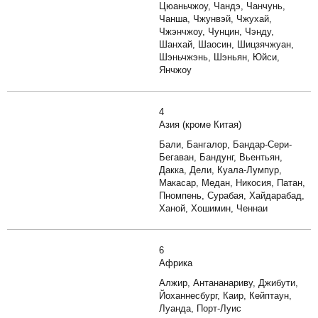
Цюаньчжоу, Чандэ, Чанчунь,
Чанша, Чжунвэй, Чжухай,
Чжэнчжоу, Чунцин, Чэнду,
Шанхай, Шаосин, Шицзячжуан,
Шэньчжэнь, Шэньян, Юйси,
Янчжоу
4
Азия (кроме Китая)
Бали, Бангалор, Бандар-Сери-
Бегаван, Бандунг, Вьентьян,
Дакка, Дели, Куала-Лумпур,
Макасар, Медан, Никосия, Патан,
Пномпень, Сурабая, Хайдарабад,
Ханой, Хошимин, Ченнаи
6
Африка
Алжир, Антананариву, Джибути,
Йоханнесбург, Каир, Кейптаун,
Луанда, Порт-Луис