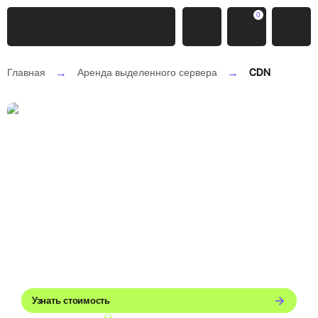
0
CDN
Главная
Аренда выделенного сервера
Сеть доставки
контента (CDN)
Ускоряйте загрузку сайтов, видео и приложений для
ваших пользователей. Экономьте до 50% бюджета на
исходящий трафик и снижайте нагрузку на исходные
серверы
Узнать стоимость
Нужна консультация эксперта?