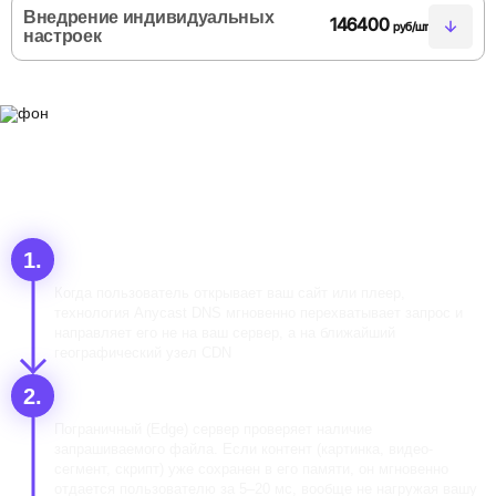
архитектурного функционала для CDN под ваши специфические
Внедрение индивидуальных
146400
руб/шт
бизнес-задачи
настроек
Профессиональное заведение и поддержка экспертных
технических конфигураций на сети CDN инженерами NETRACK
Как работает CDN в
NETRACK
Запрос пользователя
Когда пользователь открывает ваш сайт или плеер,
технология Anycast DNS мгновенно перехватывает запрос и
направляет его не на ваш сервер, а на ближайший
географический узел CDN
Мгновенная отдача из кэша
Пограничный (Edge) сервер проверяет наличие
запрашиваемого файла. Если контент (картинка, видео-
сегмент, скрипт) уже сохранен в его памяти, он мгновенно
отдается пользователю за 5–20 мс, вообще не нагружая вашу