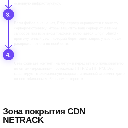
основную инфраструктуру.
Забор через Origin Shield
Если файла в кэше нет, Edge-сервер обращается к вашему
серверу-источнику. Чтобы защитить ваш сервер от лавины
запросов при взрывном трафике, включается Origin Shield -
промежуточный узел, который берет один запрос у вас и сам
распределяет его по всей сети.
Оптимизация «последней мили» и доставка
Сеть сжимает контент «на лету» и передает его пользователю
по оптимизированным протоколам HTTP/2 и HTTP/3. Это
гарантирует максимальную скорость и плавный стриминг даже
на нестабильном мобильном интернете.
Зона покрытия CDN
NETRACK