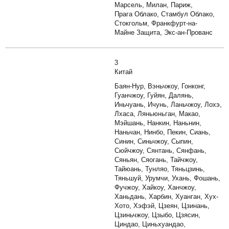
Марсель, Милан, Париж,
Прага Облако, Стамбул Облако,
Стокгольм, Франкфурт-на-
Майне Защита, Экс-ан-Прованс
3
Китай
Баян-Нур, Вэньчжоу, Гонконг,
Гуанчжоу, Гуйян, Далянь,
Иньчуань, Ичунь, Ланьчжоу, Лохэ,
Лхаса, Ляньюньган, Макао,
Мэйшань, Нанкин, Наньнин,
Наньчан, Нинбо, Пекин, Сиань,
Синин, Синьчжоу, Сыпин,
Сюйчжоу, Сянтань, Сянфань,
Сяньян, Сяогань, Тайчжоу,
Тайюань, Тунляо, Тяньцзинь,
Тяньшуй, Урумчи, Ухань, Фошань,
Фучжоу, Хайкоу, Ханчжоу,
Ханьдань, Харбин, Хуанган, Хух-
Хото, Хэфэй, Цзеян, Цзинань,
Цзиньчжоу, Цзыбо, Цзясин,
Циндао, Циньхуандао,