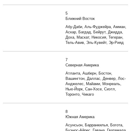
5
Ближний Восток
Абу-Даби, Аль-Фуджейра, Амман,
Аскар, Багдад, Бейрут, Джидда,
Доха, Маскат, Никосия, Тегеран,
Тель-Авив, Эль-Кувейт, Эр-Рияд
7
Северная Америка
Атланта, Ашберн, Бостон,
Вашингтон, Даллас, Денвер, Лос-
Анджелес, Майами, Монреаль,
Нью-Йорк, Сан-Хосе, Сиэтл,
Торонто, Чикаго
8
Южная Америка
Асунсьон, Барранкилья, Богота,
Буэнос-Айрес, Гавана, Гватемала,