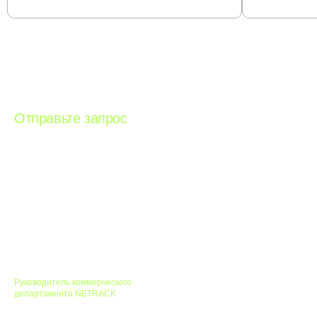
Остались вопросы?
Отправьте запрос
и мы
свяжемся с вами в
ближайшее время
Светлана Третьякова
Руководитель коммерческого
департамента NETRACK