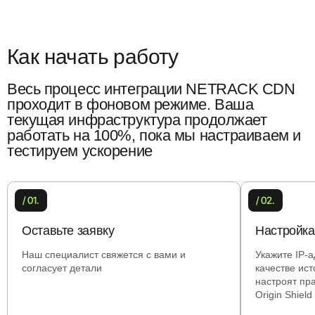
реальный сервер. Базовая защита от DDoS на уровнях L3/L4
включена во все тарифы.
Как начать работу
Весь процесс интеграции NETRACK CDN
проходит в фоновом режиме. Ваша
текущая инфраструктура продолжает
работать на 100%, пока мы настраиваем и
тестируем ускорение
/ 01.
/ 02.
Оставьте заявку
Настройка
Наш специалист свяжется с вами и
Укажите IP-
согласует детали
качестве ис
настроят пр
Origin Shield