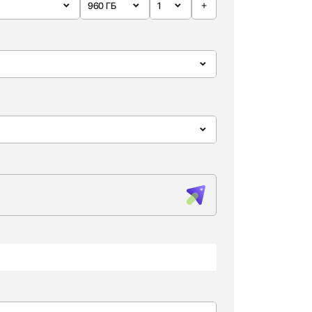
960 ГБ
1
960 ГБ
1
1,92 ТБ
2
3,84 ТБ
3
7,68 ТБ
4
15,36 ТБ