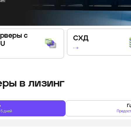
ацию
рверы с
СХД
PU
-
→
ры в лизинг
р
Г
-5 дней
Предост