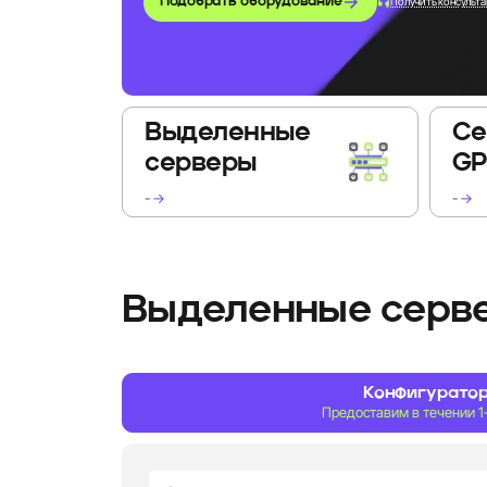
Подобрать оборудование
Получить консульт
Выделенные
Се
серверы
G
-
→
-
→
Выделенные серве
Конфигурато
Предоставим в течении 1