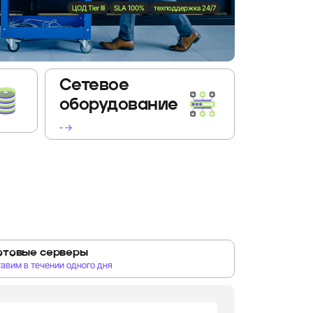
ЦОД Tier III
SLA 100%
техподдержка 24/7
Сетевое
оборудование
-
→
отовые серверы
авим в течении одного дня