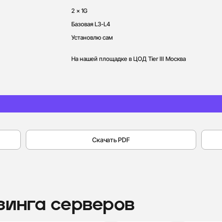
2 x 1G
Базовая L3-L4
Установлю сам
На нашей площадке в ЦОД Tier III Москва
Скачать PDF
Память
Тактовая частота
инга серверов