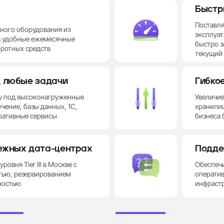
Быстр
DDR4
DDR5
 Platinum
Xeon 6
Mac mini
Xeon
Ryzen
Поставля
рного оборудования из
эксплуат
в удобные ежемесячные
быстро з
оротных средств
текущий
Нужно подоб
конфигурац
д любые задачи
Гибко
у под высоконагруженные
Увеличи
чение, базы данных, 1С,
хранилищ
оративные сервисы
бизнеса 
ежных дата-центрах
Подде
овня Tier III в Москве с
Обеспеч
тью, резервированием
операти
ностью
инфрастр
су
Отправить запрос