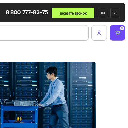
8 800 777-82-75
заказать звонок
RU
0
и
ров