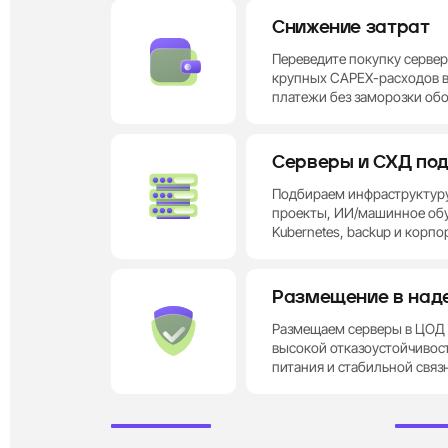
Снижение затрат
800 GB
Xeon Silver
Xeon Gold
Xeon E
EPYC
Xeon
Переведите покупку серве
816 GB
крупных CAPEX-расходов 
платежи без заморозки об
832 GB
2× Intel Xeon Silver 4214
848 GB
Серверы и СХД по
CPU
2×
12 ядер / 2,2-3,2 ГГц
864 GB
Подбираем инфраструктур
проекты, ИИ/машинное обу
880 GB
RAM
DDR4
32 ГБ
Kubernetes, backup и корп
896 GB
SSD
SATA
2 x 480 ГБ
Размещение в над
912 GB
Internet
1 Гбит/с безлимит
Размещаем серверы в ЦОД ур
928 GB
высокой отказоустойчивос
питания и стабильной связ
944 GB
Цена по запро
960 GB
Заказать сервер