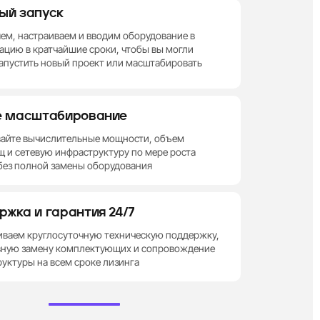
Сбросить
ый запуск
HDD
SSD
NVMe
ем, настраиваем и вводим оборудование в
ацию в кратчайшие сроки, чтобы вы могли
апустить новый проект или масштабировать
рать
ию
под ваш проект?
е масштабирование
вайте вычислительные мощности, объем
 и сетевую инфраструктуру по мере роста
без полной замены оборудования
ржка и гарантия 24/7
иваем круглосуточную техническую поддержку,
вную замену комплектующих и сопровождение
уктуры на всем сроке лизинга